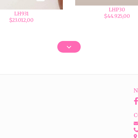
LHP30
LH931
$44.925,00
$23.012,00
N
C