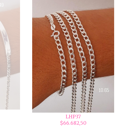
LHP37
$66.682,50