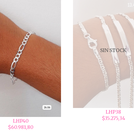
SIN STOCK
LHP38
$35.275,34
LHP40
$60.981,80