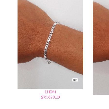
LHP41
$75.678,10