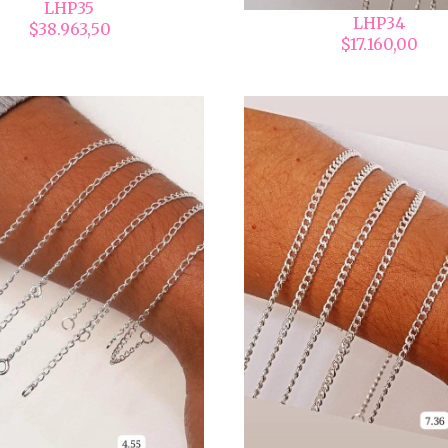
LHP35
LHP34
$38.963,50
$17.160,00