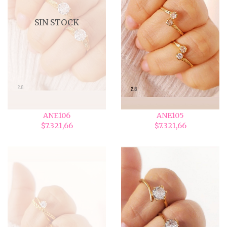
SIN STOCK
ANE106
ANE105
$7.321,66
$7.321,66