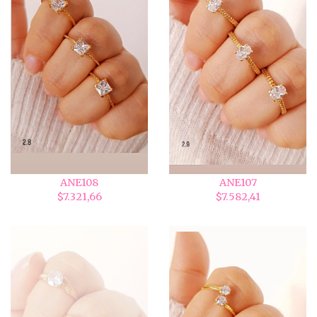
ANE108
ANE107
$7.321,66
$7.582,41