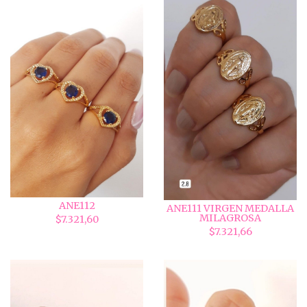
ANE112
ANE111 VIRGEN MEDALLA
MILAGROSA
$7.321,60
$7.321,66