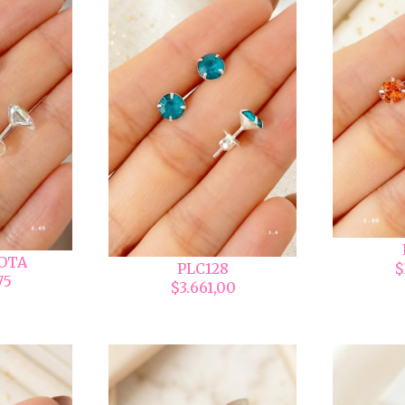
GOTA
$
PLC128
75
$3.661,00