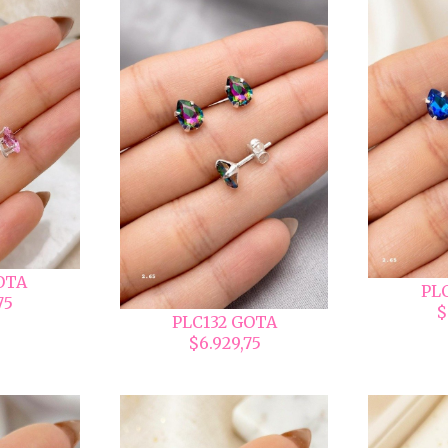
OTA
PL
75
$
PLC132 GOTA
$6.929,75