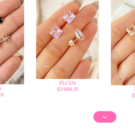
PLC124
5
$5.988,35
00
$