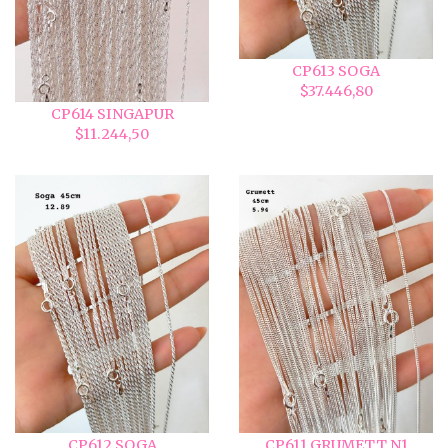
CP613 SOGA
$37.446,80
CP614 SINGAPUR
$11.244,50
CP612 SOGA
CP611 GRUMETT N1