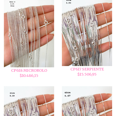
CP617 SERPIENTE
CP618 MICROROLO
$15.506,95
$10.486,15