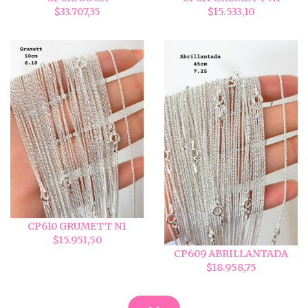
$33.707,35
$15.533,10
CP610 GRUMETT N1
$15.951,50
CP609 ABRILLANTADA
$18.958,75