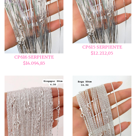
CP615 SERPIENTE
$12.212,05
CP616 SERPIENTE
$14.094,85