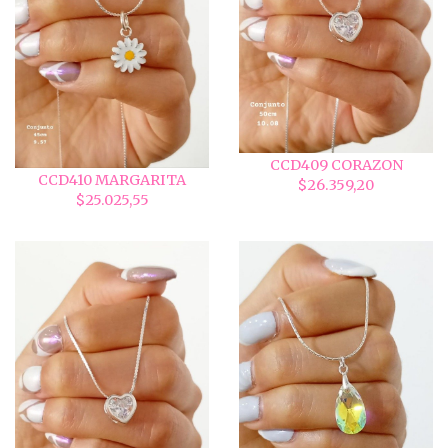
CCD409 CORAZON
CCD410 MARGARITA
$26.359,20
$25.025,55