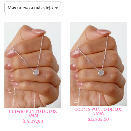
CCD415 PUNTO DE LUZ
CCD416 PUNTO DE LUZ
5MM
5MM
$13.702,60
$14.277,90