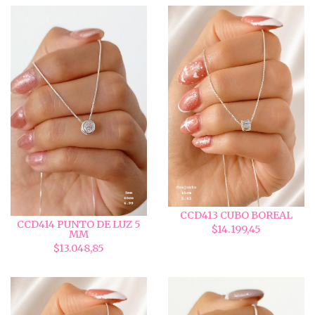
CCD413 CUBO BOREAL
CCD414 PUNTO DE LUZ 5
$14.199,45
MM
$13.048,85