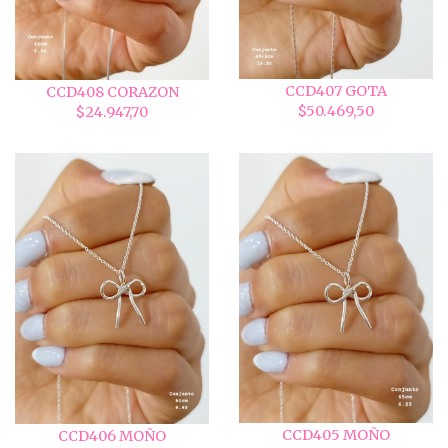
CCD407 GOTA
CCD408 CORAZON
$50.469,50
$24.947,70
CCD405 MOÑO
CCD406 MOÑO