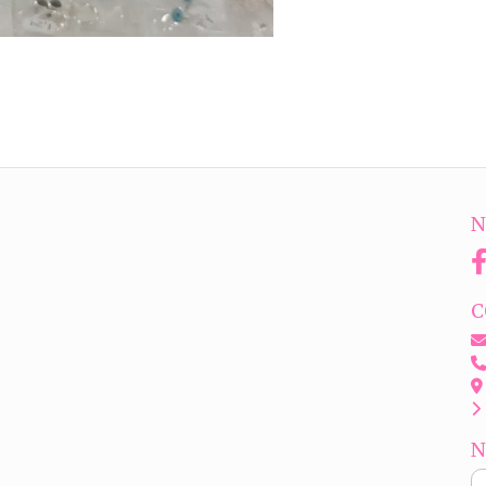
N
C
N