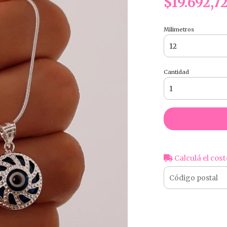
$19.692,7
Milimetros
Cantidad
Calculá el cost