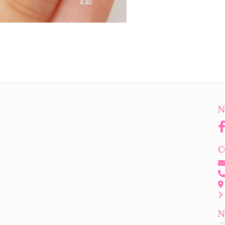
N
C
N