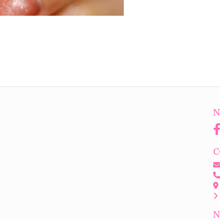
N
C
N