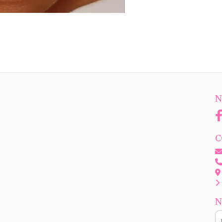
N
C
N