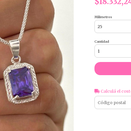
$18.332,2
Milimetros
Cantidad
Calculá el cost