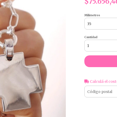
$75.656,4
Milimetros
Cantidad
Calculá el cost